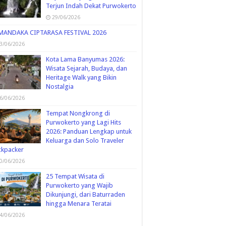
Terjun Indah Dekat Purwokerto
29/06/2026
MANDAKA CIPTARASA FESTIVAL 2026
3/06/2026
Kota Lama Banyumas 2026:
Wisata Sejarah, Budaya, dan
Heritage Walk yang Bikin
Nostalgia
6/06/2026
Tempat Nongkrong di
Purwokerto yang Lagi Hits
2026: Panduan Lengkap untuk
Keluarga dan Solo Traveler
ckpacker
0/06/2026
25 Tempat Wisata di
Purwokerto yang Wajib
Dikunjungi, dari Baturraden
hingga Menara Teratai
4/06/2026