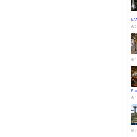
KA
2
1
Ba
1
0