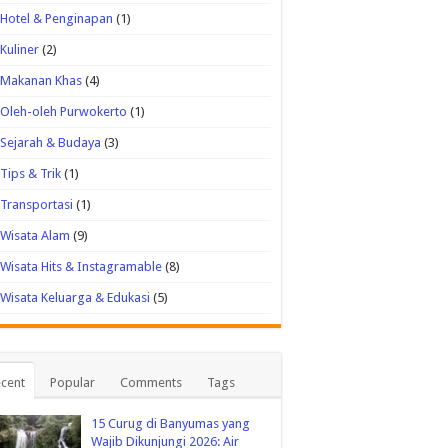
Hotel & Penginapan
(1)
Kuliner
(2)
Makanan Khas
(4)
Oleh-oleh Purwokerto
(1)
Sejarah & Budaya
(3)
Tips & Trik
(1)
Transportasi
(1)
Wisata Alam
(9)
Wisata Hits & Instagramable
(8)
Wisata Keluarga & Edukasi
(5)
cent
Popular
Comments
Tags
15 Curug di Banyumas yang
Wajib Dikunjungi 2026: Air