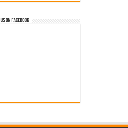
 us on Facebook