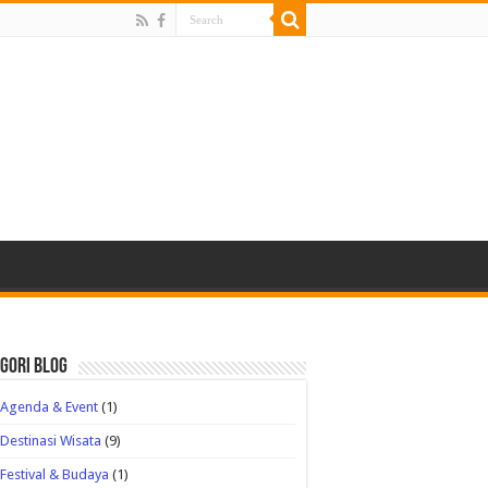
gori Blog
Agenda & Event
(1)
Destinasi Wisata
(9)
Festival & Budaya
(1)