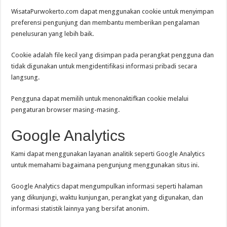
WisataPurwokerto.com dapat menggunakan cookie untuk menyimpan
preferensi pengunjung dan membantu memberikan pengalaman
penelusuran yang lebih baik.
Cookie adalah file kecil yang disimpan pada perangkat pengguna dan
tidak digunakan untuk mengidentifikasi informasi pribadi secara
langsung.
Pengguna dapat memilih untuk menonaktifkan cookie melalui
pengaturan browser masing-masing.
Google Analytics
Kami dapat menggunakan layanan analitik seperti Google Analytics
untuk memahami bagaimana pengunjung menggunakan situs ini.
Google Analytics dapat mengumpulkan informasi seperti halaman
yang dikunjungi, waktu kunjungan, perangkat yang digunakan, dan
informasi statistik lainnya yang bersifat anonim.