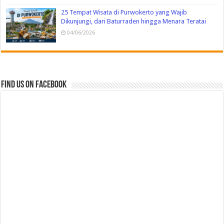
25 Tempat Wisata di Purwokerto yang Wajib
Dikunjungi, dari Baturraden hingga Menara Teratai
04/06/2026
Find us on Facebook