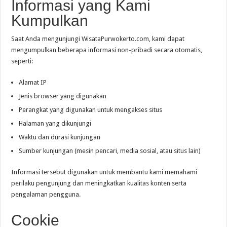
Informasi yang Kami
Kumpulkan
Saat Anda mengunjungi WisataPurwokerto.com, kami dapat
mengumpulkan beberapa informasi non-pribadi secara otomatis,
seperti:
Alamat IP
Jenis browser yang digunakan
Perangkat yang digunakan untuk mengakses situs
Halaman yang dikunjungi
Waktu dan durasi kunjungan
Sumber kunjungan (mesin pencari, media sosial, atau situs lain)
Informasi tersebut digunakan untuk membantu kami memahami
perilaku pengunjung dan meningkatkan kualitas konten serta
pengalaman pengguna.
Cookie