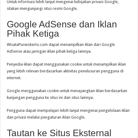
Untuk informasi lebih lanjut mengenai kebijakan privasi Google,
silakan mengunjungi situs resmi Google.
Google AdSense dan Iklan
Pihak Ketiga
WisataPurwokerto.com dapat menampilkan iklan dari Google
AdSense atau jaringan iklan pihak ketiga lainnya.
Penyedia iklan dapat menggunakan cookie untuk menampilkan iklan
yang lebih relevan berdasarkan aktivitas penelusuran pengguna di
internet.
Google menggunakan cookie untuk menayangkan iklan berdasarkan
kunjungan pengguna ke situs ini dan situs lainnya.
Pengguna dapat mempelajari lebih lanjut mengenai pengelolaan iklan
dan privasi melalui pengaturan iklan Google.
Tautan ke Situs Eksternal