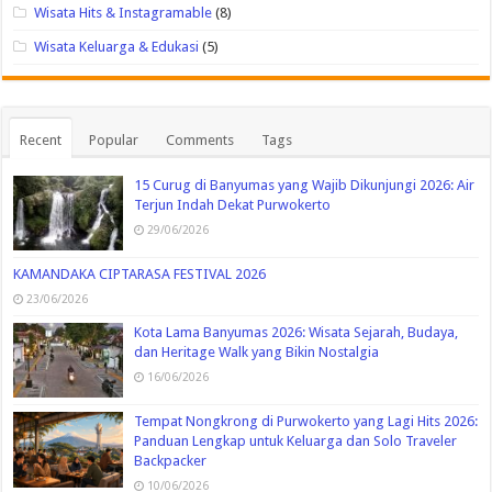
Wisata Hits & Instagramable
(8)
Wisata Keluarga & Edukasi
(5)
Recent
Popular
Comments
Tags
15 Curug di Banyumas yang Wajib Dikunjungi 2026: Air
Terjun Indah Dekat Purwokerto
29/06/2026
KAMANDAKA CIPTARASA FESTIVAL 2026
23/06/2026
Kota Lama Banyumas 2026: Wisata Sejarah, Budaya,
dan Heritage Walk yang Bikin Nostalgia
16/06/2026
Tempat Nongkrong di Purwokerto yang Lagi Hits 2026:
Panduan Lengkap untuk Keluarga dan Solo Traveler
Backpacker
10/06/2026