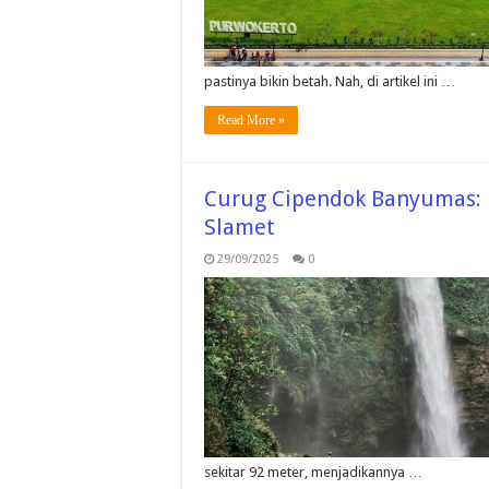
pastinya bikin betah. Nah, di artikel ini …
Read More »
Curug Cipendok Banyumas: P
Slamet
29/09/2025
0
sekitar 92 meter, menjadikannya …