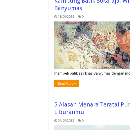
Kampung Batik Sokaraja: Wis
Banyumas
11/09/2025
0
membeli batik asli khas Banyumas dengan m
Read More »
5 Alasan Menara Teratai Pu
Liburanmu
07/09/2025
0