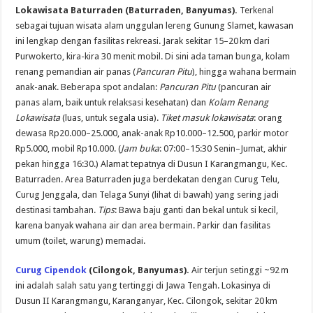
Lokawisata Baturraden (Baturraden, Banyumas).
Terkenal
sebagai tujuan wisata alam unggulan lereng Gunung Slamet, kawasan
ini lengkap dengan fasilitas rekreasi. Jarak sekitar 15–20 km dari
Purwokerto, kira-kira 30 menit mobil. Di sini ada taman bunga, kolam
renang pemandian air panas (
Pancuran Pitu
), hingga wahana bermain
anak-anak. Beberapa spot andalan:
Pancuran Pitu
(pancuran air
panas alam, baik untuk relaksasi kesehatan) dan
Kolam Renang
Lokawisata
(luas, untuk segala usia).
Tiket masuk lokawisata
: orang
dewasa Rp20.000–25.000, anak-anak Rp10.000–12.500, parkir motor
Rp5.000, mobil Rp10.000. (
Jam buka
: 07:00–15:30 Senin–Jumat, akhir
pekan hingga 16:30.) Alamat tepatnya di Dusun I Karangmangu, Kec.
Baturraden. Area Baturraden juga berdekatan dengan Curug Telu,
Curug Jenggala, dan Telaga Sunyi (lihat di bawah) yang sering jadi
destinasi tambahan.
Tips
: Bawa baju ganti dan bekal untuk si kecil,
karena banyak wahana air dan area bermain. Parkir dan fasilitas
umum (toilet, warung) memadai.
Curug Cipendok
(Cilongok, Banyumas).
Air terjun setinggi ~92 m
ini adalah salah satu yang tertinggi di Jawa Tengah. Lokasinya di
Dusun II Karangmangu, Karanganyar, Kec. Cilongok, sekitar 20 km