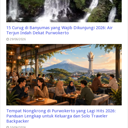
15 Curug di Banyumas yang Wajib Dikunjungi 2026: Air
Terjun Indah Dekat Purwokerto
29/06/2026
Tempat Nongkrong di Purwokerto yang Lagi Hits 2026:
Panduan Lengkap untuk Keluarga dan Solo Traveler
Backpacker
10/06/2026