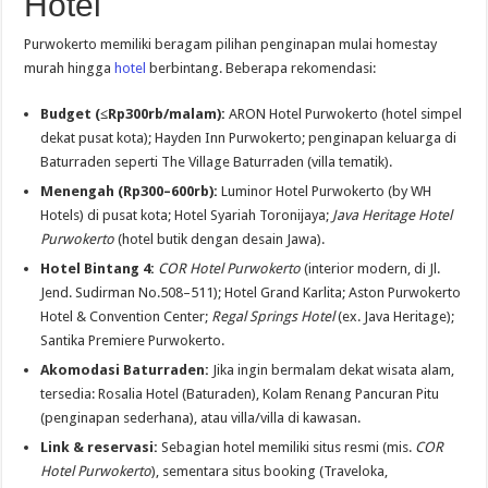
Hotel
Purwokerto memiliki beragam pilihan penginapan mulai homestay
murah hingga
hotel
berbintang. Beberapa rekomendasi:
Budget (≤Rp300rb/malam):
ARON Hotel Purwokerto (hotel simpel
dekat pusat kota); Hayden Inn Purwokerto; penginapan keluarga di
Baturraden seperti The Village Baturraden (villa tematik).
Menengah (Rp300–600rb):
Luminor Hotel Purwokerto (by WH
Hotels) di pusat kota; Hotel Syariah Toronijaya;
Java Heritage Hotel
Purwokerto
(hotel butik dengan desain Jawa).
Hotel Bintang 4:
COR Hotel Purwokerto
(interior modern, di Jl.
Jend. Sudirman No.508–511); Hotel Grand Karlita; Aston Purwokerto
Hotel & Convention Center;
Regal Springs Hotel
(ex. Java Heritage);
Santika Premiere Purwokerto.
Akomodasi Baturraden:
Jika ingin bermalam dekat wisata alam,
tersedia: Rosalia Hotel (Baturaden), Kolam Renang Pancuran Pitu
(penginapan sederhana), atau villa/villa di kawasan.
Link & reservasi:
Sebagian hotel memiliki situs resmi (mis.
COR
Hotel Purwokerto
), sementara situs booking (Traveloka,