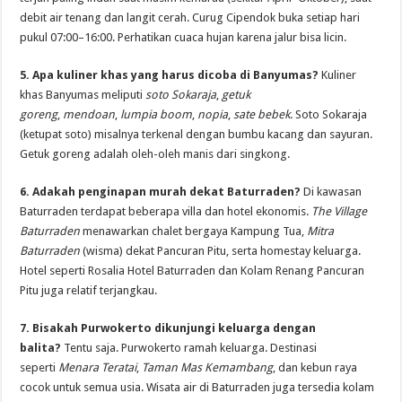
debit air tenang dan langit cerah. Curug Cipendok buka setiap hari
pukul 07:00–16:00. Perhatikan cuaca hujan karena jalur bisa licin.
5. Apa kuliner khas yang harus dicoba di Banyumas?
Kuliner
khas Banyumas meliputi
soto Sokaraja
,
getuk
goreng
,
mendoan
,
lumpia boom
,
nopia
,
sate bebek
. Soto Sokaraja
(ketupat soto) misalnya terkenal dengan bumbu kacang dan sayuran.
Getuk goreng adalah oleh-oleh manis dari singkong.
6. Adakah penginapan murah dekat Baturraden?
Di kawasan
Baturraden terdapat beberapa villa dan hotel ekonomis.
The Village
Baturraden
menawarkan chalet bergaya Kampung Tua,
Mitra
Baturraden
(wisma) dekat Pancuran Pitu, serta homestay keluarga.
Hotel seperti Rosalia Hotel Baturraden dan Kolam Renang Pancuran
Pitu juga relatif terjangkau.
7. Bisakah Purwokerto dikunjungi keluarga dengan
balita?
Tentu saja. Purwokerto ramah keluarga. Destinasi
seperti
Menara Teratai
,
Taman Mas Kemambang
, dan kebun raya
cocok untuk semua usia. Wisata air di Baturraden juga tersedia kolam