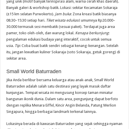
yang unik (motif banyak terinspirasi alam, warna cerah khas daerah).
Banyak galeri & workshop batik. Lokasi: sekitar Kecamatan Sokaraja
(±15 km selatan Purwokerto).
Jam buka
: Zona kreasi batik biasanya
08:30–15:30 setiap hari.
Tiket wisata edukasi
: umumnya Rp20.000–
30.000 termasuk sesi membatik (sesuai paket). Terdapat juga area
pamer, toko oleh-oleh, dan warung lokal.
Kenapa berkunjung
:
pengalaman edukasi budaya yang interaktif, cocok untuk semua
usia.
Tip
: Coba buat batik sendiri sebagai kenang-kenangan. Setelah
itu, jangan lewatkan kuliner Sokaraja (soto Sokaraja, getuk goreng) di
sekitar area.
Small World Baturraden
Jika Anda berlibur bersama keluarga atau anak-anak, Small World
Baturraden adalah salah satu destinasi yang layak masuk daftar
kunjungan. Tempat wisata ini mengusung konsep taman miniatur
bangunan ikonik dunia. Dalam satu area, pengunjung dapat berfoto
dengan replika Menara Eiffel, Kincir Angin Belanda, Patung Merlion
Singapura, hingga berbagai landmark terkenal lainnya.
Lokasinya berada di kawasan Baturraden yang sejuk sehingga nyaman