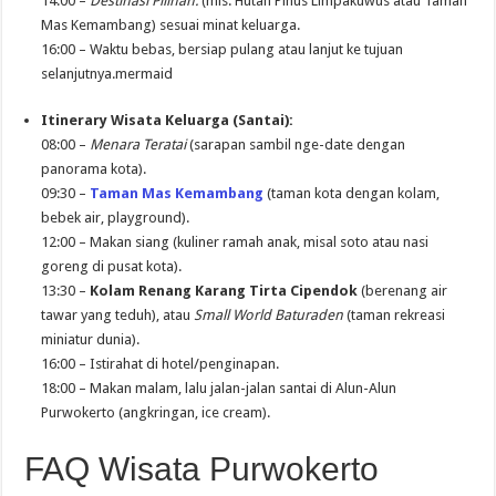
14:00 –
Destinasi Pilihan:
(mis. Hutan Pinus Limpakuwus atau Taman
Mas Kemambang) sesuai minat keluarga.
16:00 – Waktu bebas, bersiap pulang atau lanjut ke tujuan
selanjutnya.mermaid
Itinerary Wisata Keluarga (Santai):
08:00 –
Menara Teratai
(sarapan sambil nge-date dengan
panorama kota).
09:30 –
Taman Mas Kemambang
(taman kota dengan kolam,
bebek air, playground).
12:00 – Makan siang (kuliner ramah anak, misal soto atau nasi
goreng di pusat kota).
13:30 –
Kolam Renang Karang Tirta Cipendok
(berenang air
tawar yang teduh), atau
Small World Baturaden
(taman rekreasi
miniatur dunia).
16:00 – Istirahat di hotel/penginapan.
18:00 – Makan malam, lalu jalan-jalan santai di Alun-Alun
Purwokerto (angkringan, ice cream).
FAQ Wisata Purwokerto