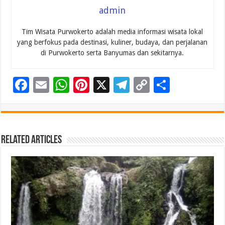
admin
Tim Wisata Purwokerto adalah media informasi wisata lokal
yang berfokus pada destinasi, kuliner, budaya, dan perjalanan
di Purwokerto serta Banyumas dan sekitarnya.
F
E
W
Pi
X
T
C
S
ac
m
h
nt
el
o
h
e
ai
at
er
e
p
ar
b
l
sA
es
gr
y
e
Related Articles
o
p
t
a
Li
o
p
m
n
k
k