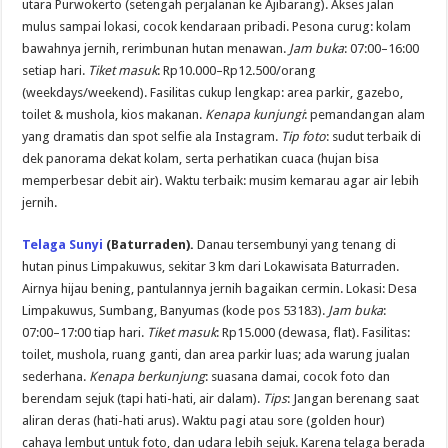
utara Purwokerto (setengah perjalanan ke Ajibarang). Akses jalan
mulus sampai lokasi, cocok kendaraan pribadi. Pesona curug: kolam
bawahnya jernih, rerimbunan hutan menawan.
Jam buka
: 07:00–16:00
setiap hari.
Tiket masuk
: Rp10.000–Rp12.500/orang
(weekdays/weekend). Fasilitas cukup lengkap: area parkir, gazebo,
toilet & mushola, kios makanan.
Kenapa kunjungi
: pemandangan alam
yang dramatis dan spot selfie ala Instagram.
Tip foto
: sudut terbaik di
dek panorama dekat kolam, serta perhatikan cuaca (hujan bisa
memperbesar debit air). Waktu terbaik: musim kemarau agar air lebih
jernih.
Telaga Sunyi
(Baturraden).
Danau tersembunyi yang tenang di
hutan pinus Limpakuwus, sekitar 3 km dari Lokawisata Baturraden.
Airnya hijau bening, pantulannya jernih bagaikan cermin. Lokasi: Desa
Limpakuwus, Sumbang, Banyumas (kode pos 53183).
Jam buka
:
07:00–17:00 tiap hari.
Tiket masuk
: Rp15.000 (dewasa, flat). Fasilitas:
toilet, mushola, ruang ganti, dan area parkir luas; ada warung jualan
sederhana.
Kenapa berkunjung
: suasana damai, cocok foto dan
berendam sejuk (tapi hati-hati, air dalam).
Tips
: Jangan berenang saat
aliran deras (hati-hati arus). Waktu pagi atau sore (golden hour)
cahaya lembut untuk foto, dan udara lebih sejuk. Karena telaga berada