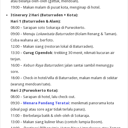
atau belanja oleh-oleh (gettuk, mendoan).
19:00 – Makan malam di pusat kota, menginap di hotel.
Itinerary 2 Hari (Baturraden + Kota):
Hari 1 (Baturraden & Alam):
08:00 – Sarapan soto Sokaraja di Purwokerto.
09:00 – Menuju
Lokawisata Baturraden
(Kolam Renang & Taman).
Coba wahana air, berfoto.
12:00 – Makan siang (restoran lokal di Baturraden).
13:30 –
Curug Cipendok:
trekking 30 menit, nikmati kucuran air
terjun.
16:00 –
Kebun Raya Baturraden:
jalan santai sambil menunggu
sore.
18:00 – Check-in hotel/villa di Baturraden, makan malam di sekitar
(warung mendoan/sate).
Hari 2 (Purwokerto Kota):
08:00 – Sarapan di hotel, lalu check-out.
09:30 –
Menara Pandang Teratai
:
menikmati panorama kota
(ideal pagi atau sore agar tidak terlalu panas).
11:00 – Berbelanja batik & oleh-oleh di Sokaraja.
13:00 – Makan siang kuliner khas (contoh: lumpia Boom).