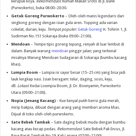
kerupuk koya.
Rekomendasi
: Rumah Makan Sroto di Jl. Bank
(Purwokerto), buka 08:00–20:30.
Getuk Goreng Purwokerto
– Oleh-oleh manis legendaris dari
singkong goreng dengan isian gula aren. Topping ada varian
cokelat, durian, keju.
Tempat populer
:
Getuk Goreng
H. Tohirin 1, Jl.
Sudirman No.151 Sokaraja (buka 09:00–21:00).
Mendoan
– Tempe tipis goreng tepung, renyah di luar lembut di
dalam. Banyak warung
mendoan
pinggir jalan; yang terkenal
misalnya Warung Mendoan Sudagaran di Sokaraja (bumbu kacang
khas).
Lumpia Boom
– Lumpia isi sayur besar (15–25 cm) yang bisa jadi
lauk lengkap nasi. Isian beragam: telur, daging, sosis, keju,
dll.
Lokasi
: Kedai Loempia Boom, Jl. Dr. Boenyamin, Purwokerto
Utara (09:00–21:00).
Nopia (Jenang Kacang)
– Kue kenyal putih berisi gula merah,
mirip bakpia, dibuat dengan arang yang memberi aroma khas.
Dijual di toko oleh-oleh purwokerto.
Sate Bebek Tambak
– Sate daging bebek muda dengan bumbu
kacang atau kecap pedas.
Rekomendasi
: Sate Bebek Pak Encus, Jl.
Raya Barat Tambak No.19, Kali Lanang (07:00–22:00).