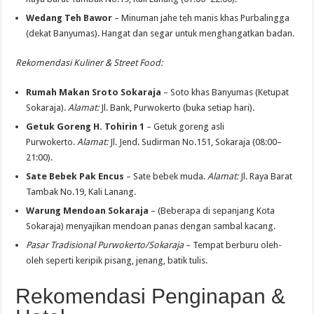
Wedang Teh Bawor
– Minuman jahe teh manis khas Purbalingga
(dekat Banyumas). Hangat dan segar untuk menghangatkan badan.
Rekomendasi Kuliner & Street Food:
Rumah Makan Sroto Sokaraja
– Soto khas Banyumas (Ketupat
Sokaraja).
Alamat:
Jl. Bank, Purwokerto (buka setiap hari).
Getuk Goreng H. Tohirin 1
– Getuk goreng asli
Purwokerto.
Alamat:
Jl. Jend. Sudirman No.151, Sokaraja (08:00–
21:00).
Sate Bebek Pak Encus
– Sate bebek muda.
Alamat:
Jl. Raya Barat
Tambak No.19, Kali Lanang.
Warung Mendoan Sokaraja
– (Beberapa di sepanjang Kota
Sokaraja) menyajikan mendoan panas dengan sambal kacang.
Pasar Tradisional Purwokerto/Sokaraja
– Tempat berburu oleh-
oleh seperti keripik pisang, jenang, batik tulis.
Rekomendasi Penginapan &