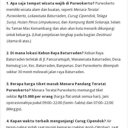
1. Apa saja tempat wisata wajib di Purwokerto?
Purwokerto
memiliki wisata alam dan buatan, seperti
Menara Teratai
Purwokerto
,
Lokawisata Baturraden
,
Curug Cipendok
,
Telaga
Sunyi
,
Hutan Pinus Limpakuwus
, dan
Kampung Batik Sokaraja
. Selain
itu Taman Mas Kemambang dan alun-alun kota menarik dikunjungi
untuk keluarga. (Lihat penjelasan lengkap pada bagian
Destinasi
Utama
di atas.)
2. Di mana lokasi Kebun Raya Baturraden?
Kebun Raya
Baturraden terletak di Jl. Pancurantujuh, Wanawisata Baturraden, Desa
Kemutug Lor, Kec. Baturraden, Banyumas. Dari Purwokerto ditempuh
sekitar 30 menit melewati jalan raya Baturraden.
3. Berapa harga tiket masuk Menara Pandang Teratai
Purwokerto?
Menara Teratai Purwokerto memungut tiket
sekitar
Rp15.000 per orang
(harga flat untuk semua hari). Jam
operasionalnya pukul 09:00–22:00 (Senin–Sabtu) dan 07:00–22:00
(Minggu).
4. Kapan waktu terbaik mengunjungi Curug Cipendok?
Air
terjun paling indah saat musim kemarau (sekitar April–Oktober), saat