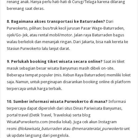
renang anak. Hanya perlu hati-hati di Curug/Telaga karena dilarang
berenang saat deras.
8. Bagaimana akses transportasi ke Baturraden?
Dari
Purwokerto, pilihan: bus/truk kecil jurusan Pasar Wage-Baturraden,
ojek/Go-Jek, atau rental mobil/motor. Jalan raya Baturraden bagus
walau berkelok dan menanjak ringan. Dari Jakarta, bisa naik kereta ke
Stasiun Purwokerto lalu lanjut darat.
9. Perlukah booking tiket wisata secara online?
Saat ini tiket
masuk sebagian besar wisata Banyumas masih dibeli on-site.
Beberapa tempat populer (mis. Kebun Raya Baturraden) memiliki loket
saja. Namun, untuk penginapan disarankan booking online di platform
terpercaya untuk harga terbaik.
10. Sumber informasi wisata Purwokerto di mana?
Informasi
terpercaya dapat diperoleh dari situs Dinas Pariwisata Banyumas,
portal travel (Detik Travel, Traveloka) serta blog
WisataPurwokerto.com (media lokal). Juga cek akun Instagram
resmi
@lokawisata_baturraden
atau
@menarateratai_purwokerto
unt
uk update langsung dari pengelola.