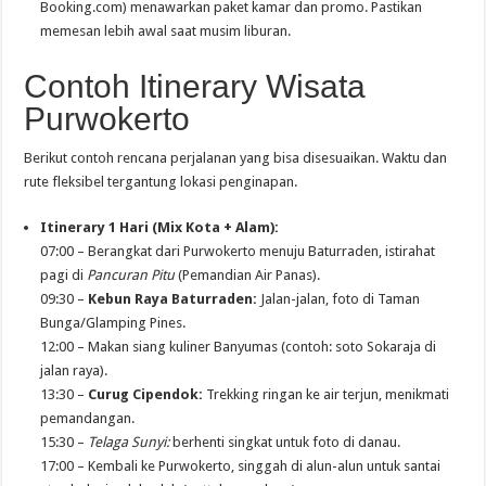
Booking.com) menawarkan paket kamar dan promo. Pastikan
memesan lebih awal saat musim liburan.
Contoh Itinerary Wisata
Purwokerto
Berikut contoh rencana perjalanan yang bisa disesuaikan. Waktu dan
rute fleksibel tergantung lokasi penginapan.
Itinerary 1 Hari (Mix Kota + Alam):
07:00 – Berangkat dari Purwokerto menuju Baturraden, istirahat
pagi di
Pancuran Pitu
(Pemandian Air Panas).
09:30 –
Kebun Raya Baturraden:
Jalan-jalan, foto di Taman
Bunga/Glamping Pines.
12:00 – Makan siang kuliner Banyumas (contoh: soto Sokaraja di
jalan raya).
13:30 –
Curug Cipendok:
Trekking ringan ke air terjun, menikmati
pemandangan.
15:30 –
Telaga Sunyi:
berhenti singkat untuk foto di danau.
17:00 – Kembali ke Purwokerto, singgah di alun-alun untuk santai