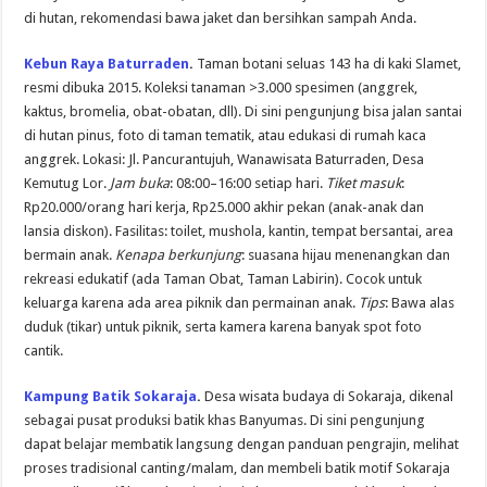
di hutan, rekomendasi bawa jaket dan bersihkan sampah Anda.
Kebun Raya Baturraden
.
Taman botani seluas 143 ha di kaki Slamet,
resmi dibuka 2015. Koleksi tanaman >3.000 spesimen (anggrek,
kaktus, bromelia, obat-obatan, dll). Di sini pengunjung bisa jalan santai
di hutan pinus, foto di taman tematik, atau edukasi di rumah kaca
anggrek. Lokasi: Jl. Pancurantujuh, Wanawisata Baturraden, Desa
Kemutug Lor.
Jam buka
: 08:00–16:00 setiap hari.
Tiket masuk
:
Rp20.000/orang hari kerja, Rp25.000 akhir pekan (anak-anak dan
lansia diskon). Fasilitas: toilet, mushola, kantin, tempat bersantai, area
bermain anak.
Kenapa berkunjung
: suasana hijau menenangkan dan
rekreasi edukatif (ada Taman Obat, Taman Labirin). Cocok untuk
keluarga karena ada area piknik dan permainan anak.
Tips
: Bawa alas
duduk (tikar) untuk piknik, serta kamera karena banyak spot foto
cantik.
Kampung Batik Sokaraja
.
Desa wisata budaya di Sokaraja, dikenal
sebagai pusat produksi batik khas Banyumas. Di sini pengunjung
dapat belajar membatik langsung dengan panduan pengrajin, melihat
proses tradisional canting/malam, dan membeli batik motif Sokaraja