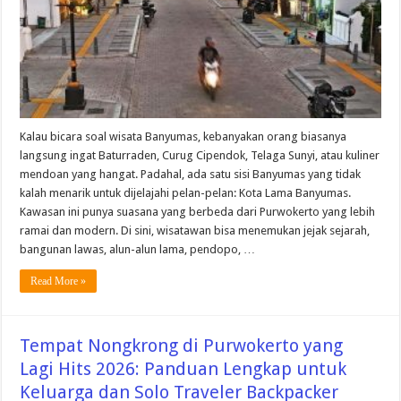
Kalau bicara soal wisata Banyumas, kebanyakan orang biasanya
langsung ingat Baturraden, Curug Cipendok, Telaga Sunyi, atau kuliner
mendoan yang hangat. Padahal, ada satu sisi Banyumas yang tidak
kalah menarik untuk dijelajahi pelan-pelan: Kota Lama Banyumas.
Kawasan ini punya suasana yang berbeda dari Purwokerto yang lebih
ramai dan modern. Di sini, wisatawan bisa menemukan jejak sejarah,
bangunan lawas, alun-alun lama, pendopo, …
Read More »
Tempat Nongkrong di Purwokerto yang
Lagi Hits 2026: Panduan Lengkap untuk
Keluarga dan Solo Traveler Backpacker