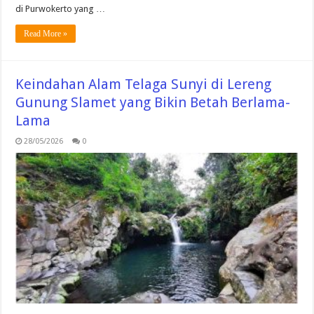
di Purwokerto yang …
Read More »
Keindahan Alam Telaga Sunyi di Lereng
Gunung Slamet yang Bikin Betah Berlama-
Lama
28/05/2026
0