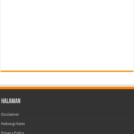
Halaman
Disclaimer
Hubungi Kami
Privacy Policy