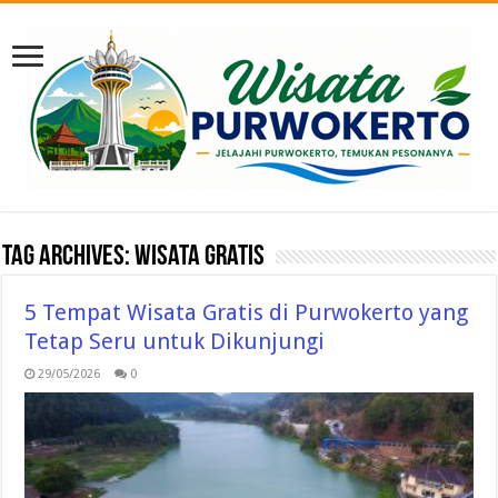
Tag Archives:
wisata gratis
5 Tempat Wisata Gratis di Purwokerto yang
Tetap Seru untuk Dikunjungi
29/05/2026
0