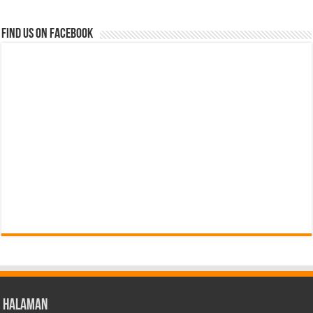
Find us on Facebook
Halaman