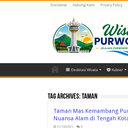
Disclaimer
Hubungi Kami
Privacy Policy
Destinasi Wisata
Kuliner
Tag Archives:
taman
Taman Mas Kemambang Purw
Nuansa Alam di Tengah Kot
31/10/2025
0