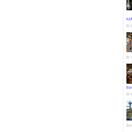
KA
2
1
Ba
1
0