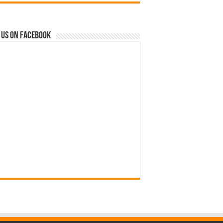
 us on Facebook