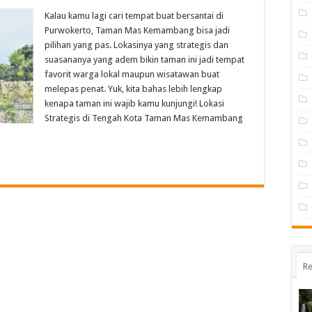
Kalau kamu lagi cari tempat buat bersantai di
Purwokerto, Taman Mas Kemambang bisa jadi
pilihan yang pas. Lokasinya yang strategis dan
suasananya yang adem bikin taman ini jadi tempat
favorit warga lokal maupun wisatawan buat
melepas penat. Yuk, kita bahas lebih lengkap
kenapa taman ini wajib kamu kunjungi! Lokasi
Strategis di Tengah Kota Taman Mas Kemambang
Re