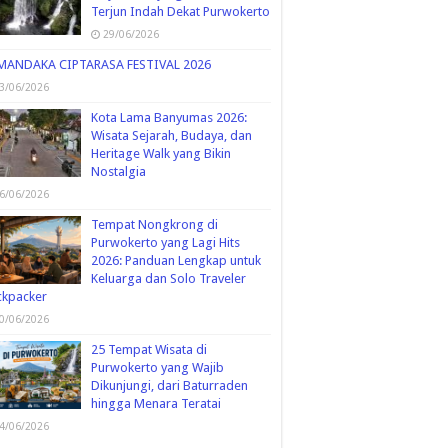
Terjun Indah Dekat Purwokerto
29/06/2026
MANDAKA CIPTARASA FESTIVAL 2026
3/06/2026
Kota Lama Banyumas 2026:
Wisata Sejarah, Budaya, dan
Heritage Walk yang Bikin
Nostalgia
6/06/2026
Tempat Nongkrong di
Purwokerto yang Lagi Hits
2026: Panduan Lengkap untuk
Keluarga dan Solo Traveler
ckpacker
0/06/2026
25 Tempat Wisata di
Purwokerto yang Wajib
Dikunjungi, dari Baturraden
hingga Menara Teratai
4/06/2026