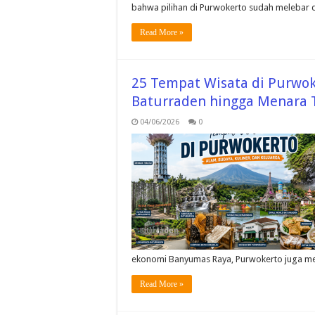
bahwa pilihan di Purwokerto sudah melebar 
Read More »
25 Tempat Wisata di Purwok
Baturraden hingga Menara T
04/06/2026
0
ekonomi Banyumas Raya, Purwokerto juga m
Read More »