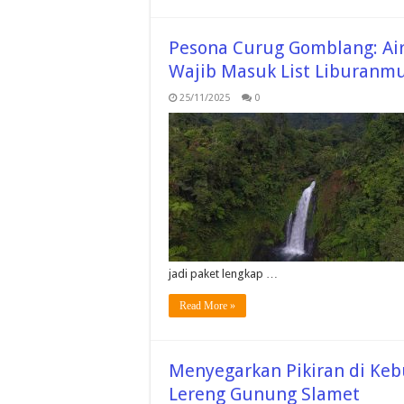
Pesona Curug Gomblang: Air
Wajib Masuk List Liburanm
25/11/2025
0
jadi paket lengkap …
Read More »
Menyegarkan Pikiran di Keb
Lereng Gunung Slamet