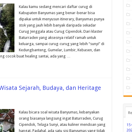
Kalau kamu sedang mencari daftar curug di
Kabupaten Banyumas yang benar-benar bisa
dipakai untuk menyusun itinerary, Banyumas punya
stok yang jauh lebih banyak daripada sekadar
Curug Jenggala atau Curug Cipendok. Dari klaster
Baturraden yang aksesnya relatif ramah untuk
keluarga, sampai curug-curug yang lebih “sunyi” di
Kedungbanteng, Gumelar, Lumbir, Kebasen, dan
ng cocok buat healing santai, ada yang …
isata Sejarah, Budaya, dan Heritage
Kalau bicara soal wisata Banyumas, kebanyakan
Re
orang biasanya langsung ingat Baturraden, Curug
Cipendok, Telaga Sunyi, atau kuliner mendoan yang
15 
202
hangat. Padahal, ada satu sisi Banyumas yang tidak