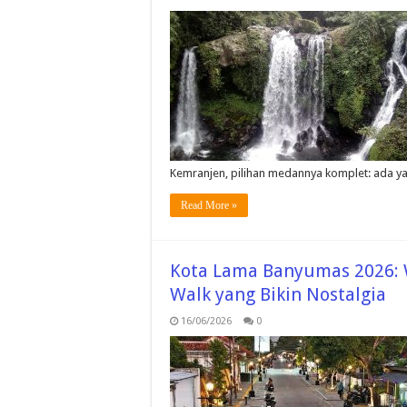
Kemranjen, pilihan medannya komplet: ada ya
Read More »
Kota Lama Banyumas 2026: W
Walk yang Bikin Nostalgia
16/06/2026
0