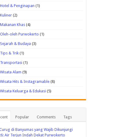
Hotel & Penginapan
(1)
Kuliner
(2)
Makanan Khas
(4)
Oleh-oleh Purwokerto
(1)
Sejarah & Budaya
(3)
Tips & Trik
(1)
Transportasi
(1)
Wisata Alam
(9)
Wisata Hits & Instagramable
(8)
Wisata Keluarga & Edukasi
(5)
cent
Popular
Comments
Tags
Curug di Banyumas yang Wajib Dikunjungi
6: Air Terjun Indah Dekat Purwokerto