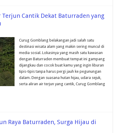
 Terjun Cantik Dekat Baturraden yang
u
Curug Gomblang belakangan jadi salah satu
destinasi wisata alam yang makin sering muncul di
media sosial. Lokasinya yang masih satu kawasan
dengan Baturraden membuat tempat ini gampang
dijangkau dan cocok buat kamu yang ingin liburan
tipis-tipis tanpa harus pergi jauh ke pegunungan
dalam. Dengan suasana hutan hijau, udara sejuk,
serta aliran air terjun yang cantik, Curug Gomblang
un Raya Baturraden, Surga Hijau di