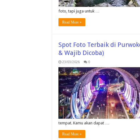
foto, tapi juga untuk …
Read More »
Spot Foto Terbaik di Purwo
& Wajib Dicoba)
23/03/2026
0
tempat. Kamu akan dapat …
Read More »