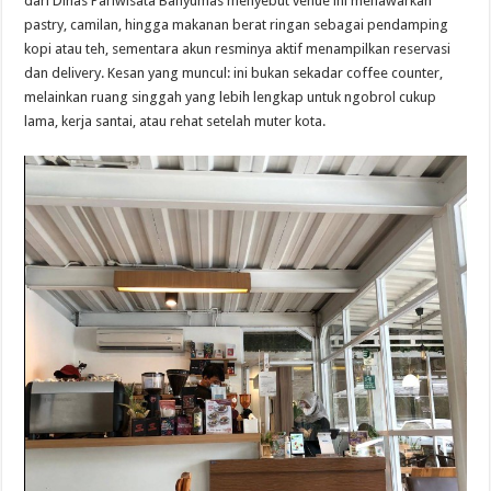
dari Dinas Pariwisata Banyumas menyebut venue ini menawarkan
pastry, camilan, hingga makanan berat ringan sebagai pendamping
kopi atau teh, sementara akun resminya aktif menampilkan reservasi
dan delivery. Kesan yang muncul: ini bukan sekadar coffee counter,
melainkan ruang singgah yang lebih lengkap untuk ngobrol cukup
lama, kerja santai, atau rehat setelah muter kota.