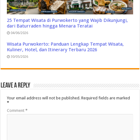
25 Tempat Wisata di Purwokerto yang Wajib Dikunjungi,
dari Baturraden hingga Menara Teratai
04/06/2026
Wisata Purwokerto: Panduan Lengkap Tempat Wisata,
Kuliner, Hotel, dan Itinerary Terbaru 2026
30/05/2026
Leave a Reply
Your email address will not be published.
Required fields are marked
*
Comment
*