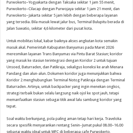
Purwokerto–Yogyakarta dengan Taksaka sekitar 1 jam 55 menit,
Purwokerto–Cilacap dengan Purwojaya sekitar 1 jam 21 menit, dan
Purwokerto–Jakarta sekitar 5 jam lebih dengan beberapa layanan
yang tersedia. Bila masuk lewat jalur bus, Terminal Bulupitu berada di
Jalan Suwatio, sekitar 4,6 kilometer dari pusat kota.
Untuk mobilitas lokal, kabar baiknya akses angkutan kota semakin
masuk akal. Pemerintah Kabupaten Banyumas pada Maret 2026
meresmikan layanan Trans Banyumas via Pintu Barat Stasiun; koridor
yang masuk ke stasiun terintegrasi dengan Koridor 2 untuk tujuan
Unsoed, Baturraden, dan Patikraja, sekaligus koneksi ke arah Menara
Pandang dan alun-alun. Dokumen koridor juga menunjukkan bahwa
Koridor 2 menghubungkan Terminal Notog Patikraja dengan Terminal
Baturraden. Artinya, untuk backpacker yang ingin menekan ongkos,
strategi terbaik bukan selalu langsung naik ojol ke spot jauh, tetapi
memanfaatkan stasiun sebagai titik awal lalu sambung koridor yang
tepat.
Soal waktu berkunjung, pola paling aman tetap hari kerja. Traveloka
secara spesifik menyarankan rentang Senin–Jumat pukul 08.00–16.00
sebagai waktu ideal untuk WFC di beberapa cafe Purwokerto,