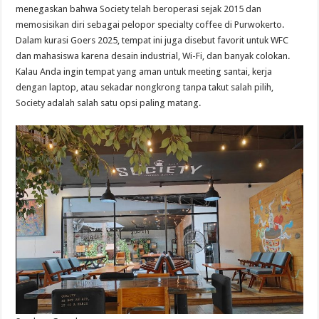
menegaskan bahwa Society telah beroperasi sejak 2015 dan
memosisikan diri sebagai pelopor specialty coffee di Purwokerto.
Dalam kurasi Goers 2025, tempat ini juga disebut favorit untuk WFC
dan mahasiswa karena desain industrial, Wi-Fi, dan banyak colokan.
Kalau Anda ingin tempat yang aman untuk meeting santai, kerja
dengan laptop, atau sekadar nongkrong tanpa takut salah pilih,
Society adalah salah satu opsi paling matang.