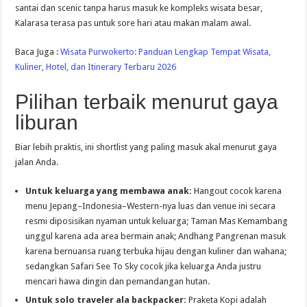
santai dan scenic tanpa harus masuk ke kompleks wisata besar,
Kalarasa terasa pas untuk sore hari atau makan malam awal.
Baca Juga :
Wisata Purwokerto: Panduan Lengkap Tempat Wisata,
Kuliner, Hotel, dan Itinerary Terbaru 2026
Pilihan terbaik menurut gaya
liburan
Biar lebih praktis, ini shortlist yang paling masuk akal menurut gaya
jalan Anda.
Untuk keluarga yang membawa anak:
Hangout cocok karena
menu Jepang–Indonesia–Western-nya luas dan venue ini secara
resmi diposisikan nyaman untuk keluarga; Taman Mas Kemambang
unggul karena ada area bermain anak; Andhang Pangrenan masuk
karena bernuansa ruang terbuka hijau dengan kuliner dan wahana;
sedangkan Safari See To Sky cocok jika keluarga Anda justru
mencari hawa dingin dan pemandangan hutan.
Untuk solo traveler ala backpacker:
Praketa Kopi adalah