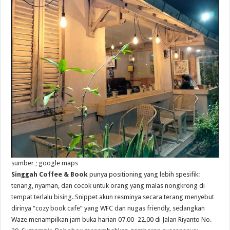
sumber ; google maps
Singgah Coffee & Book
punya positioning yang lebih spesifik:
tenang, nyaman, dan cocok untuk orang yang malas nongkrong di
tempat terlalu bising. Snippet akun resminya secara terang menyebut
dirinya “cozy book cafe” yang WFC dan nugas friendly, sedangkan
Waze menampilkan jam buka harian 07.00–22.00 di Jalan Riyanto No.