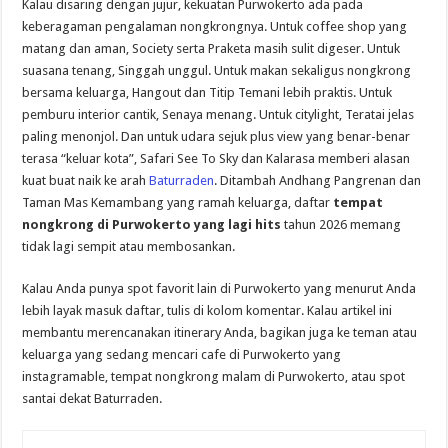
Kalau disaring dengan jujur, kekuatan Purwokerto ada pada
keberagaman pengalaman nongkrongnya. Untuk coffee shop yang
matang dan aman, Society serta Praketa masih sulit digeser. Untuk
suasana tenang, Singgah unggul. Untuk makan sekaligus nongkrong
bersama keluarga, Hangout dan Titip Temani lebih praktis. Untuk
pemburu interior cantik, Senaya menang. Untuk citylight, Teratai jelas
paling menonjol. Dan untuk udara sejuk plus view yang benar-benar
terasa “keluar kota”, Safari See To Sky dan Kalarasa memberi alasan
kuat buat naik ke arah
Baturraden
. Ditambah Andhang Pangrenan dan
Taman Mas Kemambang yang ramah keluarga, daftar
tempat
nongkrong di Purwokerto yang lagi hits
tahun 2026 memang
tidak lagi sempit atau membosankan.
Kalau Anda punya spot favorit lain di Purwokerto yang menurut Anda
lebih layak masuk daftar, tulis di kolom komentar. Kalau artikel ini
membantu merencanakan itinerary Anda, bagikan juga ke teman atau
keluarga yang sedang mencari cafe di Purwokerto yang
instagramable, tempat nongkrong malam di Purwokerto, atau spot
santai dekat Baturraden.