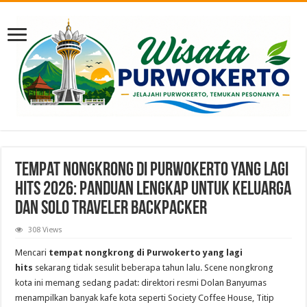
Tempat Nongkrong di Purwokerto yang Lagi
Hits 2026: Panduan Lengkap untuk Keluarga
dan Solo Traveler Backpacker
308 Views
Mencari
tempat nongkrong di Purwokerto yang lagi
hits
sekarang tidak sesulit beberapa tahun lalu. Scene nongkrong
kota ini memang sedang padat: direktori resmi Dolan Banyumas
menampilkan banyak kafe kota seperti Society Coffee House, Titip