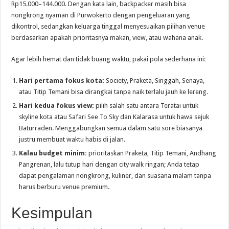
Rp15.000–144.000. Dengan kata lain, backpacker masih bisa
nongkrong nyaman di Purwokerto dengan pengeluaran yang
dikontrol, sedangkan keluarga tinggal menyesuaikan pilihan venue
berdasarkan apakah prioritasnya makan, view, atau wahana anak.
Agar lebih hemat dan tidak buang waktu, pakai pola sederhana ini:
Hari pertama fokus kota:
Society, Praketa, Singgah, Senaya,
atau Titip Temani bisa dirangkai tanpa naik terlalu jauh ke lereng.
Hari kedua fokus view:
pilih salah satu antara Teratai untuk
skyline kota atau Safari See To Sky dan Kalarasa untuk hawa sejuk
Baturraden. Menggabungkan semua dalam satu sore biasanya
justru membuat waktu habis di jalan.
Kalau budget minim:
prioritaskan Praketa, Titip Temani, Andhang
Pangrenan, lalu tutup hari dengan city walk ringan; Anda tetap
dapat pengalaman nongkrong, kuliner, dan suasana malam tanpa
harus berburu venue premium.
Kesimpulan