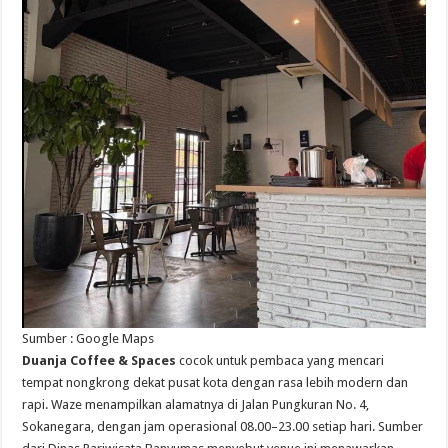
Sumber : Google Maps
Duanja Coffee & Spaces
cocok untuk pembaca yang mencari
tempat nongkrong dekat pusat kota dengan rasa lebih modern dan
rapi. Waze menampilkan alamatnya di Jalan Pungkuran No. 4,
Sokanegara, dengan jam operasional 08.00–23.00 setiap hari. Sumber