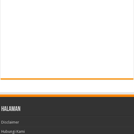
Halaman
Disclaimer
Hubungi Kami