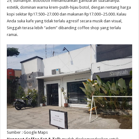
29, Sumampir. Bobobox menambahkan gambaran suasananya:
estetik, dominan warna krem-putih-hijau botol, dengan rentang harga
kopi sekitar Rp17.500–27.000 dan makanan Rp17.000–25.000. Kalau
Anda suka kafe yang tidak terlalu agresif secara musik dan visual,
Singgah terasa lebih “adem” dibanding coffee shop yang terlalu
ramai.
Sumber : Google Maps