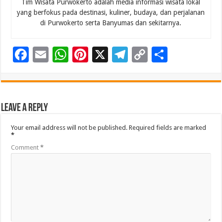
Tim Wisata Purwokerto adalah media informasi wisata lokal
yang berfokus pada destinasi, kuliner, budaya, dan perjalanan
di Purwokerto serta Banyumas dan sekitarnya.
F
E
W
Pi
X
T
C
S
ac
m
h
nt
el
o
h
e
ai
at
er
e
p
ar
b
l
sA
es
gr
y
e
Leave a Reply
o
p
t
a
Li
Your email address will not be published.
Required fields are marked
o
p
m
n
*
k
k
Comment
*