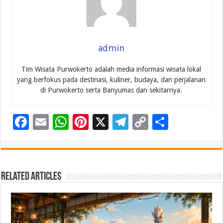
admin
Tim Wisata Purwokerto adalah media informasi wisata lokal
yang berfokus pada destinasi, kuliner, budaya, dan perjalanan
di Purwokerto serta Banyumas dan sekitarnya.
F
E
W
Pi
X
T
C
S
ac
m
h
nt
el
o
h
e
ai
at
er
e
p
ar
b
l
sA
es
gr
y
e
Related Articles
o
p
t
a
Li
o
p
m
n
k
k