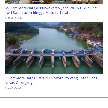
25 Tempat Wisata di Purwokerto yang Wajib Dikunjungi,
dari Baturraden hingga Menara Teratai
04/06/2026
5 Tempat Wisata Gratis di Purwokerto yang Tetap Seru
untuk Dikunjungi
29/05/2026