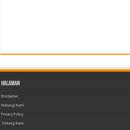
Halaman
Disclaimer
Hubungi Kami
Privacy Policy
Tentang Kami