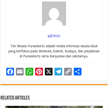
admin
Tim Wisata Purwokerto adalah media informasi wisata lokal
yang berfokus pada destinasi, kuliner, budaya, dan perjalanan
di Purwokerto serta Banyumas dan sekitarnya.
F
E
W
Pi
X
T
C
S
ac
m
h
nt
el
o
h
e
ai
at
er
e
p
ar
b
l
sA
es
gr
y
e
Related Articles
o
p
t
a
Li