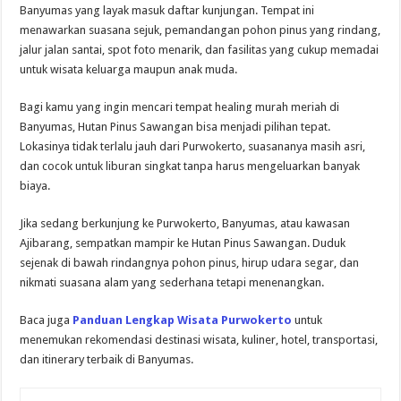
Banyumas yang layak masuk daftar kunjungan. Tempat ini
menawarkan suasana sejuk, pemandangan pohon pinus yang rindang,
jalur jalan santai, spot foto menarik, dan fasilitas yang cukup memadai
untuk wisata keluarga maupun anak muda.
Bagi kamu yang ingin mencari tempat healing murah meriah di
Banyumas, Hutan Pinus Sawangan bisa menjadi pilihan tepat.
Lokasinya tidak terlalu jauh dari Purwokerto, suasananya masih asri,
dan cocok untuk liburan singkat tanpa harus mengeluarkan banyak
biaya.
Jika sedang berkunjung ke Purwokerto, Banyumas, atau kawasan
Ajibarang, sempatkan mampir ke Hutan Pinus Sawangan. Duduk
sejenak di bawah rindangnya pohon pinus, hirup udara segar, dan
nikmati suasana alam yang sederhana tetapi menenangkan.
Baca juga
Panduan Lengkap Wisata Purwokerto
untuk
menemukan rekomendasi destinasi wisata, kuliner, hotel, transportasi,
dan itinerary terbaik di Banyumas.