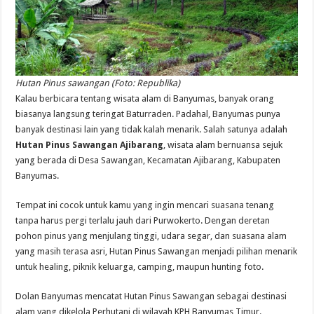
Hutan Pinus sawangan
(Foto: Republika)
Kalau berbicara tentang wisata alam di Banyumas, banyak orang
biasanya langsung teringat Baturraden. Padahal, Banyumas punya
banyak destinasi lain yang tidak kalah menarik. Salah satunya adalah
Hutan Pinus Sawangan Ajibarang
, wisata alam bernuansa sejuk
yang berada di Desa Sawangan, Kecamatan Ajibarang, Kabupaten
Banyumas.
Tempat ini cocok untuk kamu yang ingin mencari suasana tenang
tanpa harus pergi terlalu jauh dari Purwokerto. Dengan deretan
pohon pinus yang menjulang tinggi, udara segar, dan suasana alam
yang masih terasa asri, Hutan Pinus Sawangan menjadi pilihan menarik
untuk healing, piknik keluarga, camping, maupun hunting foto.
Dolan Banyumas mencatat Hutan Pinus Sawangan sebagai destinasi
alam yang dikelola Perhutani di wilayah KPH Banyumas Timur.