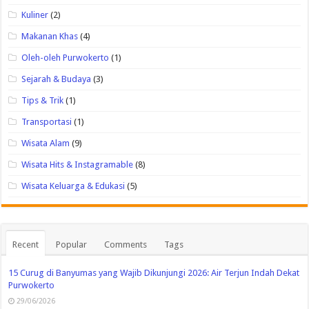
Kuliner
(2)
Makanan Khas
(4)
Oleh-oleh Purwokerto
(1)
Sejarah & Budaya
(3)
Tips & Trik
(1)
Transportasi
(1)
Wisata Alam
(9)
Wisata Hits & Instagramable
(8)
Wisata Keluarga & Edukasi
(5)
Recent
Popular
Comments
Tags
15 Curug di Banyumas yang Wajib Dikunjungi 2026: Air Terjun Indah Dekat
Purwokerto
29/06/2026